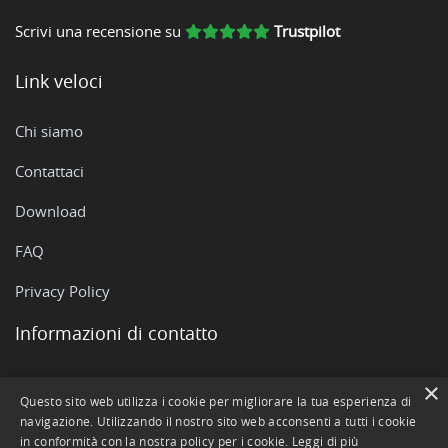
Scrivi una recensione su
Trustpilot
Link veloci
Chi siamo
Contattaci
Download
FAQ
Privacy Policy
Informazioni di contatto
×
Via Rovigo, 51 - 35042 Este (PD)
Questo sito web utilizza i cookie per migliorare la tua esperienza di
navigazione. Utilizzando il nostro sito web acconsenti a tutti i cookie
+390429602511
in conformità con la nostra policy per i cookie.
Leggi di più