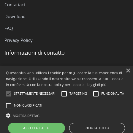
Contattaci
Download
FAQ
Privacy Policy
Informazioni di contatto
Via Rovigo, 51 - 35042 Este (PD)
×
Questo sito web utilizza i cookie per migliorare la tua esperienza di
navigazione. Utilizzando il nostro sito web acconsenti a tutti i cookie
+390429602511
in conformità con la nostra policy per i cookie.
Leggi di più
info@openstamanager.com
STRETTAMENTE NECESSARI
TARGETING
FUNZIONALITÀ
NON CLASSIFICATI
MOSTRA DETTAGLI
ACCETTA TUTTO
RIFIUTA TUTTO