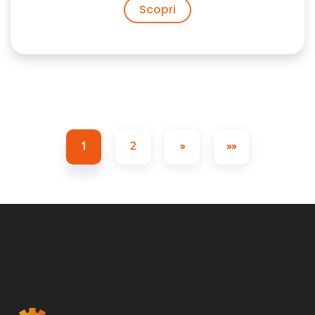
Scopri
1
2
»
»»