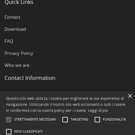
Quick Links
Contact
Download
FAQ
Privacy Policy
Who we are
Contact Information
Via Rovigo, 51 - 35042 Este (PD)
×
Questo sito web utilizza i cookie per migliorare la tua esperienza di
navigazione. Utilizzando il nostro sito web acconsenti a tutti i cookie
+390429602511
in conformità con la nostra policy per i cookie.
Leggi di più
info@openstamanager.com
STRETTAMENTE NECESSARI
TARGETING
FUNZIONALITÀ
NON CLASSIFICATI